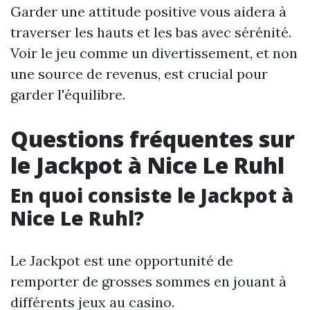
Garder une attitude positive vous aidera à
traverser les hauts et les bas avec sérénité.
Voir le jeu comme un divertissement, et non
une source de revenus, est crucial pour
garder l'équilibre.
Questions fréquentes sur
le Jackpot à Nice Le Ruhl
En quoi consiste le Jackpot à
Nice Le Ruhl?
Le Jackpot est une opportunité de
remporter de grosses sommes en jouant à
différents jeux au casino.