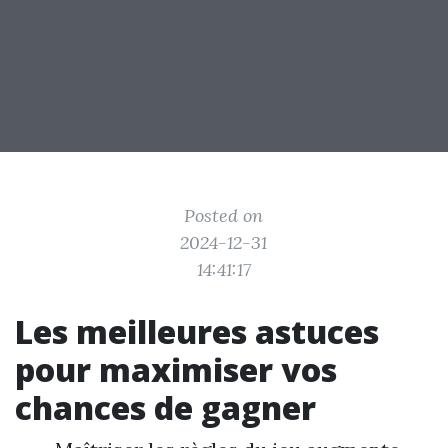
Posted on
2024-12-31
14:41:17
Les meilleures astuces
pour maximiser vos
chances de gagner