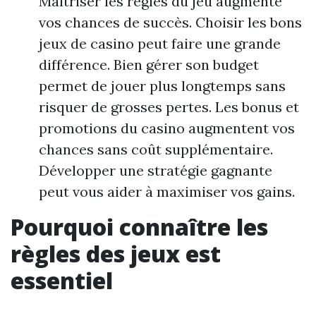
Maîtriser les règles du jeu augmente
vos chances de succès. Choisir les bons
jeux de casino peut faire une grande
différence. Bien gérer son budget
permet de jouer plus longtemps sans
risquer de grosses pertes. Les bonus et
promotions du casino augmentent vos
chances sans coût supplémentaire.
Développer une stratégie gagnante
peut vous aider à maximiser vos gains.
Pourquoi connaître les
règles des jeux est
essentiel