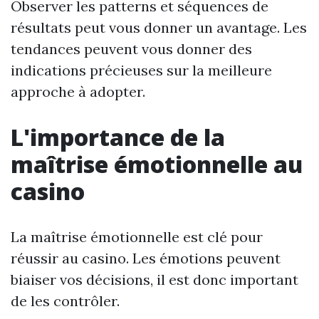
Observer les patterns et séquences de
résultats peut vous donner un avantage. Les
tendances peuvent vous donner des
indications précieuses sur la meilleure
approche à adopter.
L'importance de la
maîtrise émotionnelle au
casino
La maîtrise émotionnelle est clé pour
réussir au casino. Les émotions peuvent
biaiser vos décisions, il est donc important
de les contrôler.