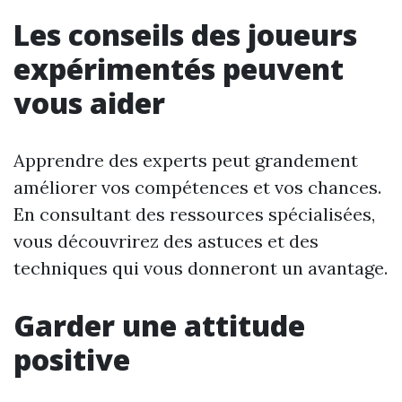
Les conseils des joueurs
expérimentés peuvent
vous aider
Apprendre des experts peut grandement
améliorer vos compétences et vos chances.
En consultant des ressources spécialisées,
vous découvrirez des astuces et des
techniques qui vous donneront un avantage.
Garder une attitude
positive