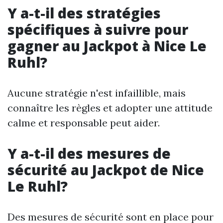
Y a-t-il des stratégies
spécifiques à suivre pour
gagner au Jackpot à Nice Le
Ruhl?
Aucune stratégie n'est infaillible, mais
connaître les règles et adopter une attitude
calme et responsable peut aider.
Y a-t-il des mesures de
sécurité au Jackpot de Nice
Le Ruhl?
Des mesures de sécurité sont en place pour