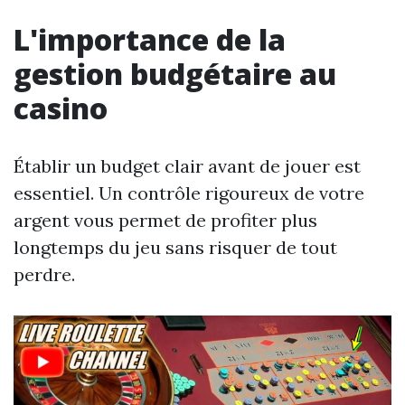
L'importance de la
gestion budgétaire au
casino
Établir un budget clair avant de jouer est
essentiel. Un contrôle rigoureux de votre
argent vous permet de profiter plus
longtemps du jeu sans risquer de tout
perdre.