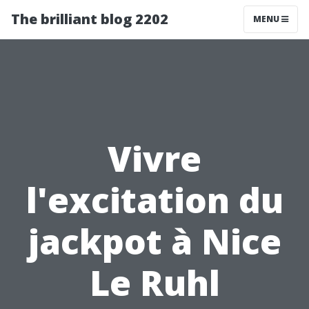
The brilliant blog 2202
MENU
Vivre
l'excitation du
jackpot à Nice
Le Ruhl