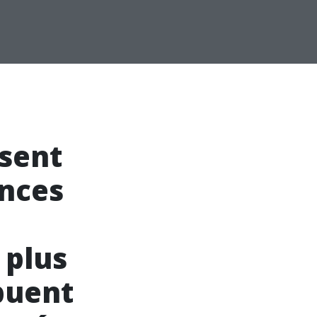
isent
ances
 plus
buent