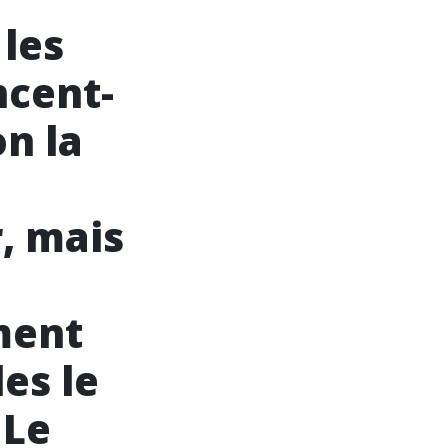
 les
ncent-
on la
, mais
ment
es le
 Le