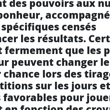
t des pouvoirs aux n
bonheur, accompagné
s spécifiques censés
cer les résultats. Cer
t fermement que les p
r peuvent changer le
 chance lors des tirag
itions sur les jours e
 favorables pour joue
t en fonction des cro