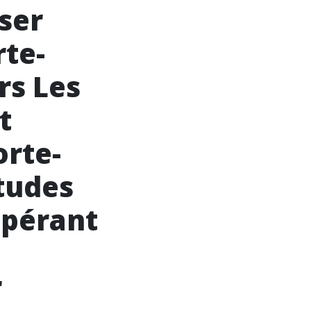
ser
rte-
rs Les
t
orte-
tudes
spérant
r