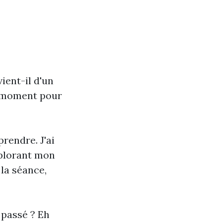
vient-il d'un
e moment pour
rendre. J'ai
xplorant mon
 la séance,
 passé ? Eh