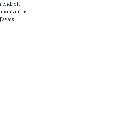
n endroit
emontant le
'avais