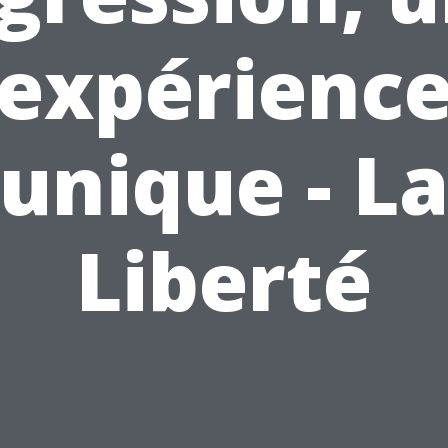
expérienc
unique - L
Liberté