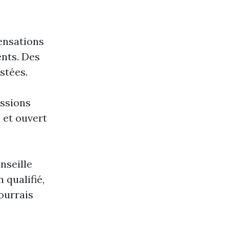
sensations
ents. Des
stées.
ussions
 et ouvert
onseille
 qualifié,
pourrais