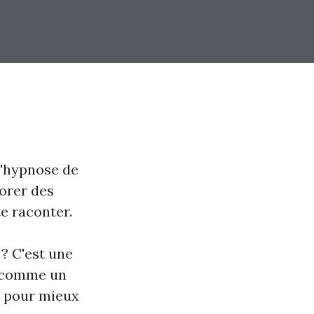
l'hypnose de
lorer des
te raconter.
? C'est une
u comme un
é pour mieux