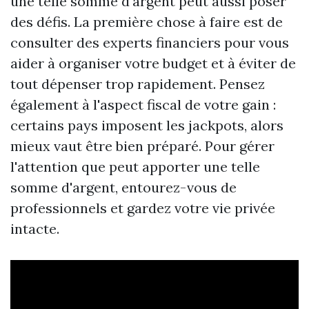
une telle somme d'argent peut aussi poser
des défis. La première chose à faire est de
consulter des experts financiers pour vous
aider à organiser votre budget et à éviter de
tout dépenser trop rapidement. Pensez
également à l'aspect fiscal de votre gain :
certains pays imposent les jackpots, alors
mieux vaut être bien préparé. Pour gérer
l'attention que peut apporter une telle
somme d'argent, entourez-vous de
professionnels et gardez votre vie privée
intacte.