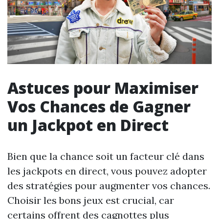
Astuces pour Maximiser
Vos Chances de Gagner
un Jackpot en Direct
Bien que la chance soit un facteur clé dans
les jackpots en direct, vous pouvez adopter
des stratégies pour augmenter vos chances.
Choisir les bons jeux est crucial, car
certains offrent des cagnottes plus