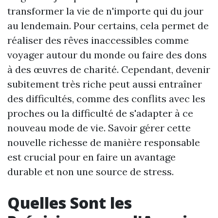
transformer la vie de n'importe qui du jour
au lendemain. Pour certains, cela permet de
réaliser des rêves inaccessibles comme
voyager autour du monde ou faire des dons
à des œuvres de charité. Cependant, devenir
subitement très riche peut aussi entraîner
des difficultés, comme des conflits avec les
proches ou la difficulté de s'adapter à ce
nouveau mode de vie. Savoir gérer cette
nouvelle richesse de manière responsable
est crucial pour en faire un avantage
durable et non une source de stress.
Quelles Sont les