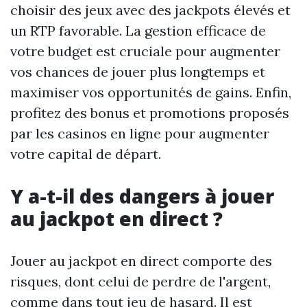
choisir des jeux avec des jackpots élevés et
un RTP favorable. La gestion efficace de
votre budget est cruciale pour augmenter
vos chances de jouer plus longtemps et
maximiser vos opportunités de gains. Enfin,
profitez des bonus et promotions proposés
par les casinos en ligne pour augmenter
votre capital de départ.
Y a-t-il des dangers à jouer
au jackpot en direct ?
Jouer au jackpot en direct comporte des
risques, dont celui de perdre de l'argent,
comme dans tout jeu de hasard. Il est