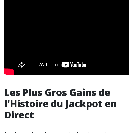
Les Plus Gros Gains de
l'Histoire du Jackpot en
Direct