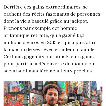
Derrière ces gains extraordinaires, se
cachent des récits fascinants de personnes
dont la vie a basculé grâce au jackpot.
Prenons par exemple cet homme
britannique retraité, qui a gagné 13,2
millions d'euros en 2015 et qui a pu s'offrir
la maison de ses rêves et aider sa famille.
Certains gagnants ont utilisé leurs gains
pour partir à la découverte du monde ou
sécuriser financièrement leurs proches.