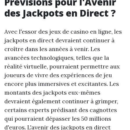
Prévisions pour l'Avenir
des Jackpots en Direct ?
Avec l'essor des jeux de casino en ligne, les
jackpots en direct devraient continuer à
croître dans les années à venir. Les
avancées technologiques, telles que la
réalité virtuelle, pourraient permettre aux
joueurs de vivre des expériences de jeu
encore plus immersives et excitantes. Les
montants des jackpots eux-mêmes
devraient également continuer à grimper,
certains experts prédisant des cagnottes
qui pourraient dépasser les 50 millions
d'euros. L'avenir des jackpots en direct