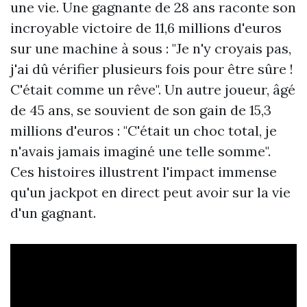
une vie. Une gagnante de 28 ans raconte son
incroyable victoire de 11,6 millions d'euros
sur une machine à sous : "Je n'y croyais pas,
j'ai dû vérifier plusieurs fois pour être sûre !
C'était comme un rêve". Un autre joueur, âgé
de 45 ans, se souvient de son gain de 15,3
millions d'euros : "C'était un choc total, je
n'avais jamais imaginé une telle somme".
Ces histoires illustrent l'impact immense
qu'un jackpot en direct peut avoir sur la vie
d'un gagnant.