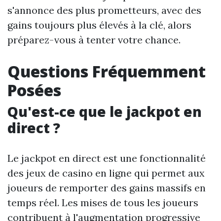
s'annonce des plus prometteurs, avec des
gains toujours plus élevés à la clé, alors
préparez-vous à tenter votre chance.
Questions Fréquemment
Posées
Qu'est-ce que le jackpot en
direct ?
Le jackpot en direct est une fonctionnalité
des jeux de casino en ligne qui permet aux
joueurs de remporter des gains massifs en
temps réel. Les mises de tous les joueurs
contribuent à l'augmentation progressive