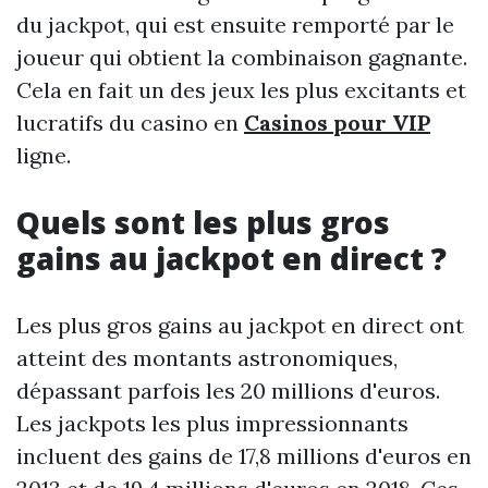
du jackpot, qui est ensuite remporté par le
joueur qui obtient la combinaison gagnante.
Cela en fait un des jeux les plus excitants et
lucratifs du casino en
Casinos pour VIP
ligne.
Quels sont les plus gros
gains au jackpot en direct ?
Les plus gros gains au jackpot en direct ont
atteint des montants astronomiques,
dépassant parfois les 20 millions d'euros.
Les jackpots les plus impressionnants
incluent des gains de 17,8 millions d'euros en