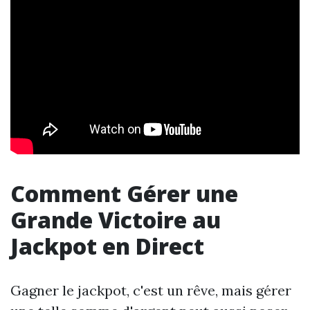
Comment Gérer une
Grande Victoire au
Jackpot en Direct
Gagner le jackpot, c'est un rêve, mais gérer