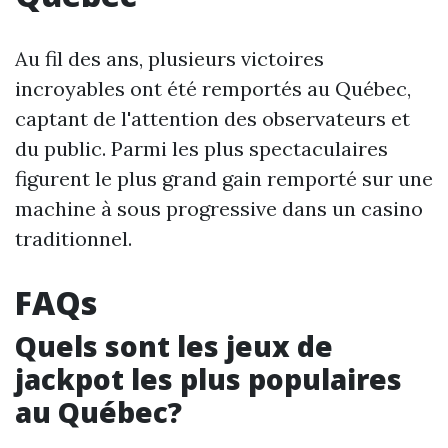
Au fil des ans, plusieurs victoires
incroyables ont été remportés au Québec,
captant de l'attention des observateurs et
du public. Parmi les plus spectaculaires
figurent le plus grand gain remporté sur une
machine à sous progressive dans un casino
traditionnel.
FAQs
Quels sont les jeux de
jackpot les plus populaires
au Québec?