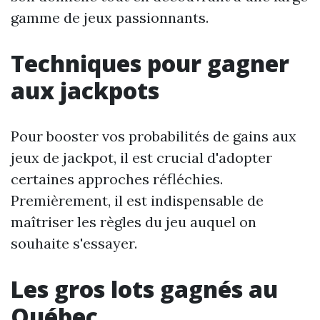
gamme de jeux passionnants.
Techniques pour gagner
aux jackpots
Pour booster vos probabilités de gains aux
jeux de jackpot, il est crucial d'adopter
certaines approches réfléchies.
Premièrement, il est indispensable de
maîtriser les règles du jeu auquel on
souhaite s'essayer.
Les gros lots gagnés au
Québec