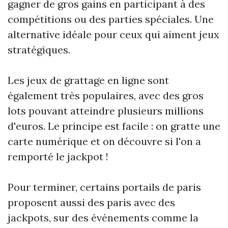
gagner de gros gains en participant à des
compétitions ou des parties spéciales. Une
alternative idéale pour ceux qui aiment jeux
stratégiques.
Les jeux de grattage en ligne sont
également très populaires, avec des gros
lots pouvant atteindre plusieurs millions
d'euros. Le principe est facile : on gratte une
carte numérique et on découvre si l'on a
remporté le jackpot !
Pour terminer, certains portails de paris
proposent aussi des paris avec des
jackpots, sur des événements comme la