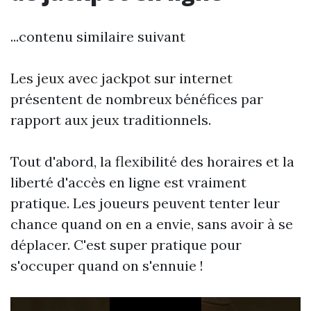
...contenu similaire suivant
Les jeux avec jackpot sur internet
présentent de nombreux bénéfices par
rapport aux jeux traditionnels.
Tout d'abord, la flexibilité des horaires et la
liberté d'accès en ligne est vraiment
pratique. Les joueurs peuvent tenter leur
chance quand on en a envie, sans avoir à se
déplacer. C'est super pratique pour
s'occuper quand on s'ennuie !