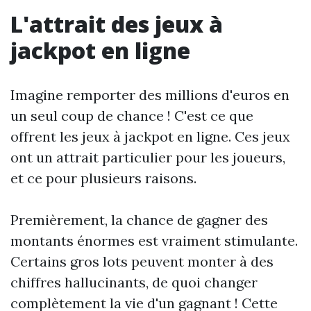
L'attrait des jeux à
jackpot en ligne
Imagine remporter des millions d'euros en
un seul coup de chance ! C'est ce que
offrent les jeux à jackpot en ligne. Ces jeux
ont un attrait particulier pour les joueurs,
et ce pour plusieurs raisons.
Premièrement, la chance de gagner des
montants énormes est vraiment stimulante.
Certains gros lots peuvent monter à des
chiffres hallucinants, de quoi changer
complètement la vie d'un gagnant ! Cette