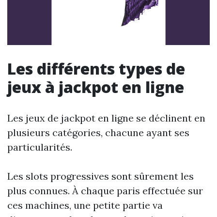
Les différents types de
jeux à jackpot en ligne
Les jeux de jackpot en ligne se déclinent en
plusieurs catégories, chacune ayant ses
particularités.
Les slots progressives sont sûrement les
plus connues. À chaque paris effectuée sur
ces machines, une petite partie va