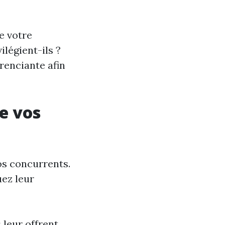
e votre
légient-ils ?
renciante afin
e vos
vos concurrents.
uez leur
 leur offrent