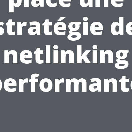
stratégie d
netlinking
performant