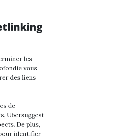
etlinking
terminer les
rofondie vous
rer des liens
mes de
efs, Ubersuggest
ects. De plus,
our identifier