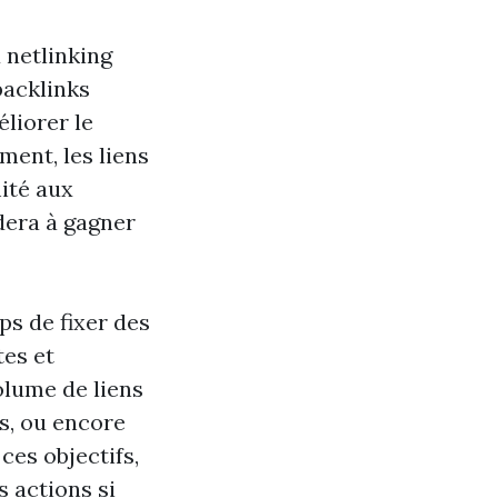
 netlinking
backlinks
liorer le
ment, les liens
mité aux
dera à gagner
ps de fixer des
tes et
olume de liens
s, ou encore
 ces objectifs,
s actions si