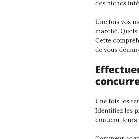
des niches int
Une fois vos mo
marché. Quels 
Cette compréhe
de vous démar
Effectue
concurr
Une fois les te
Identifiez les 
contenu, leurs b
Comment acquiè