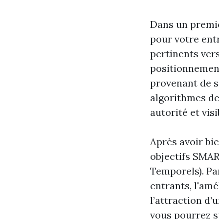
Dans un premie
pour votre ent
pertinents ver
positionnement 
provenant de si
algorithmes de
autorité et visib
Après avoir bie
objectifs SMART
Temporels). Pa
entrants, l'am
l’attraction d’
vous pourrez su