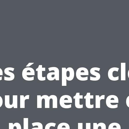
s étapes c
our mettre 
place une