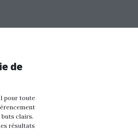
ie de
l pour toute
référencement
 buts clairs.
les résultats