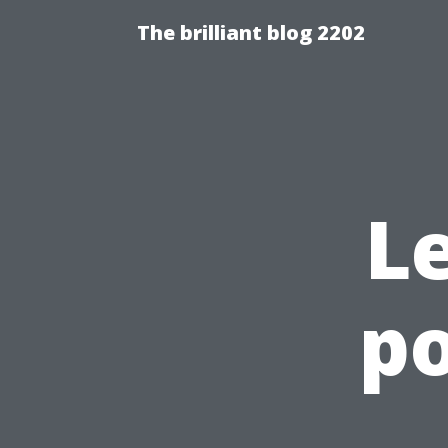
The brilliant blog 2202
Le
p