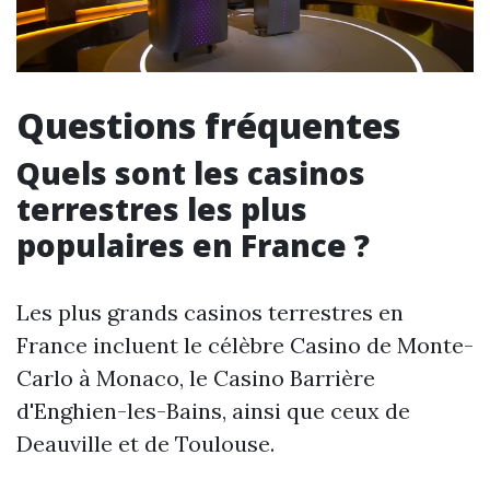
Questions fréquentes
Quels sont les casinos
terrestres les plus
populaires en France ?
Les plus grands casinos terrestres en
France incluent le célèbre Casino de Monte-
Carlo à Monaco, le Casino Barrière
d'Enghien-les-Bains, ainsi que ceux de
Deauville et de Toulouse.