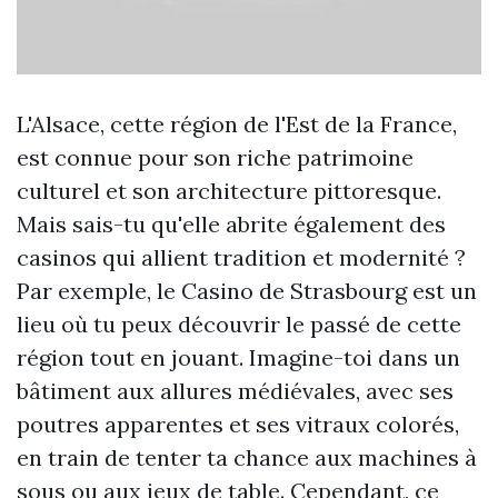
L'Alsace, cette région de l'Est de la France,
est connue pour son riche patrimoine
culturel et son architecture pittoresque.
Mais sais-tu qu'elle abrite également des
casinos qui allient tradition et modernité ?
Par exemple, le Casino de Strasbourg est un
lieu où tu peux découvrir le passé de cette
région tout en jouant. Imagine-toi dans un
bâtiment aux allures médiévales, avec ses
poutres apparentes et ses vitraux colorés,
en train de tenter ta chance aux machines à
sous ou aux jeux de table. Cependant, ce