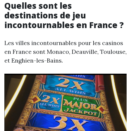
Quelles sont les
destinations de jeu
incontournables en France ?
Les villes incontournables pour les casinos
en France sont Monaco, Deauville, Toulouse,
et Enghien-les-Bains.