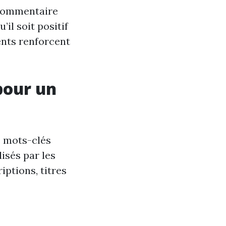
 commentaire
il soit positif
ents renforcent
pour un
s mots-clés
isés par les
iptions, titres