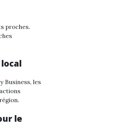
ts proches.
rches
 local
y Business, les
 actions
région.
our le