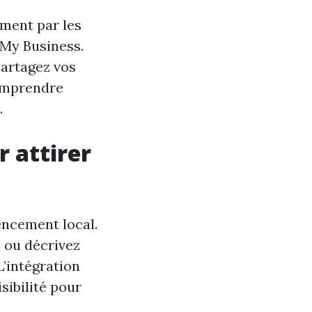
ement par les
e My Business.
partagez vos
omprendre
.
r attirer
encement local.
, ou décrivez
L’intégration
sibilité pour