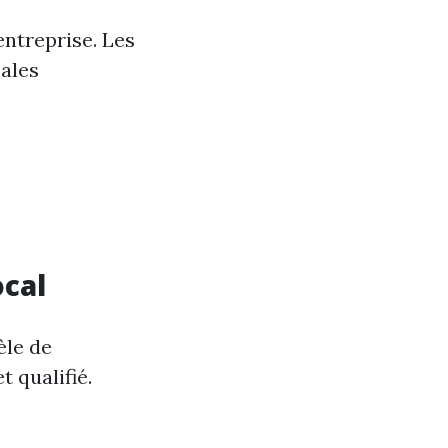
entreprise. Les
cales
ocal
èle de
t qualifié.