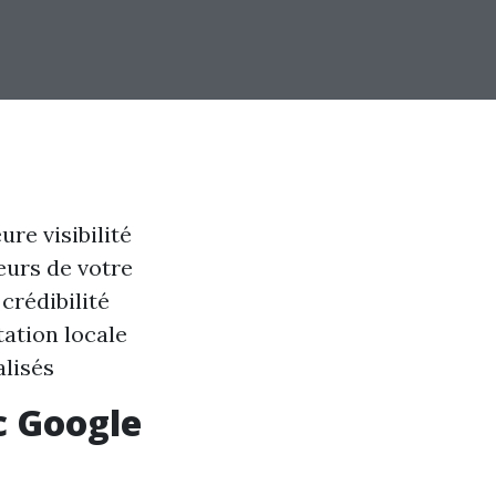
re visibilité
eurs de votre
crédibilité
tation locale
alisés
ec Google