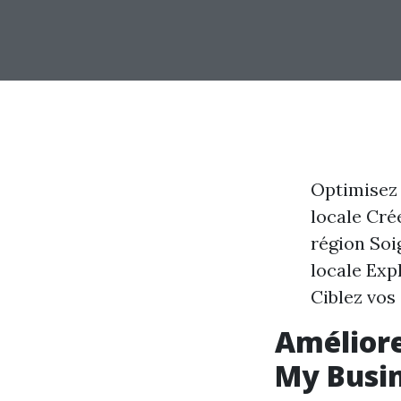
Optimisez 
locale Cré
région Soi
locale Exp
Ciblez vos
Améliore
My Busi