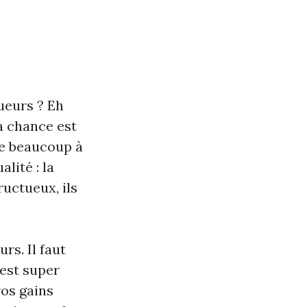
ueurs ? Eh
La chance est
le beaucoup à
lité : la
uctueux, ils
rs. Il faut
'est super
ros gains