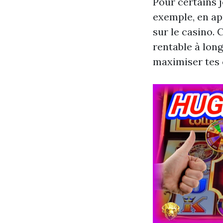
Pour certains 
exemple, en ap
sur le casino. 
rentable à long
maximiser tes 