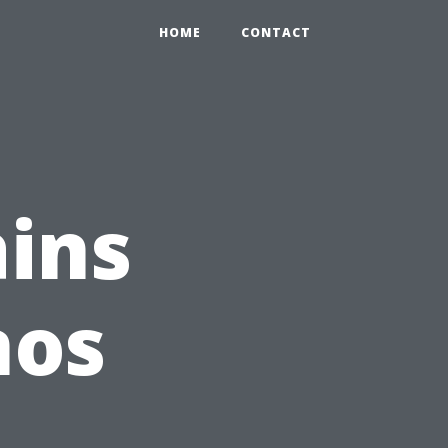
HOME
CONTACT
ains
nos