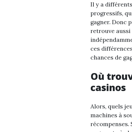
Il y a différen
progressifs, q
gagner. Donc pl
retrouve aussi
indépendamment
ces différences
chances de gag
Où trouv
casinos
Alors, quels je
machines à sou
récompenses. S