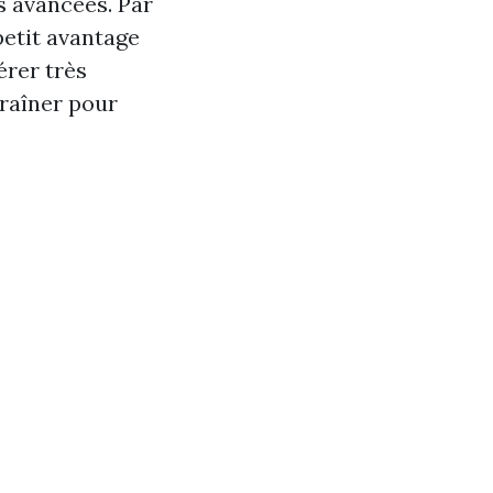
s avancées. Par
petit avantage
érer très
traîner pour