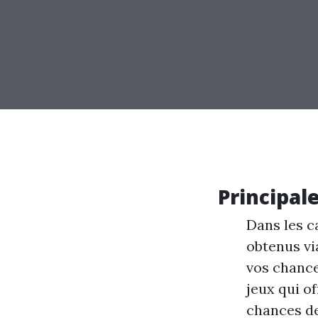
Principal
Dans les c
obtenus vi
vos chance
jeux qui o
chances de