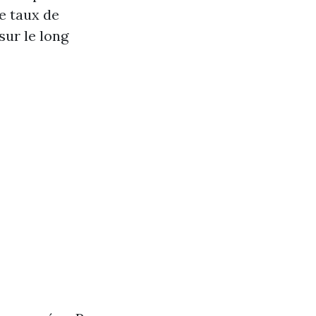
le taux de
sur le long