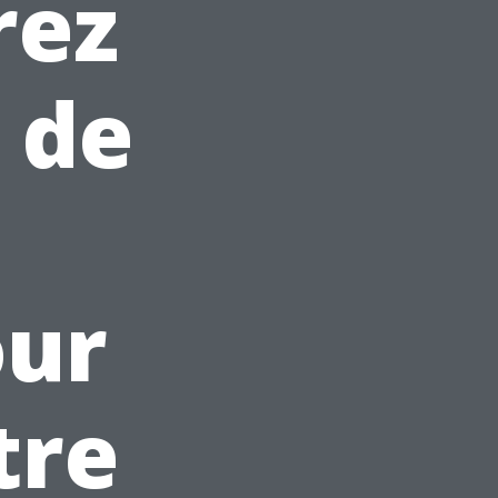
rez
 de
our
tre