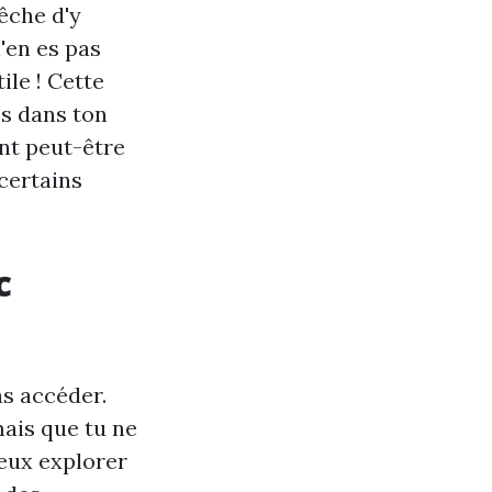
êche d'y
n'en es pas
ile ! Cette
es dans ton
nt peut-être
 certains
c
as accéder.
mais que tu ne
peux explorer