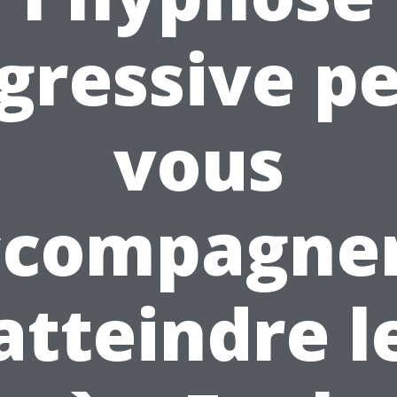
gressive p
vous
ccompagner
atteindre l