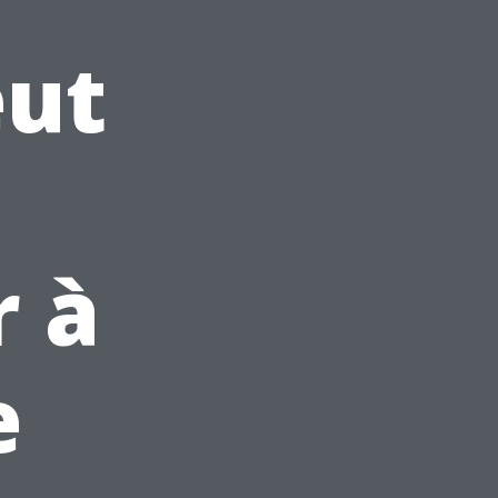
eut
 à
e