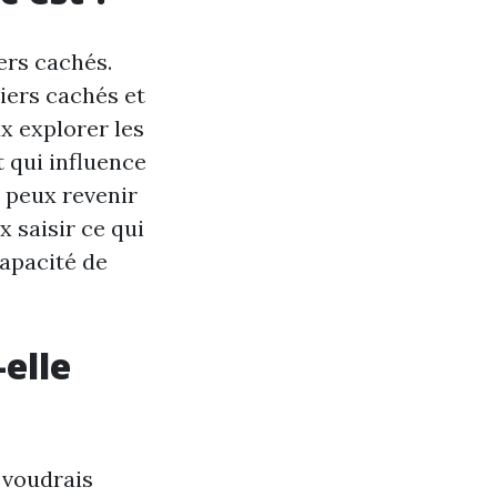
ers cachés.
hiers cachés et
ux explorer les
 qui influence
u peux revenir
x saisir ce qui
capacité de
elle
 voudrais