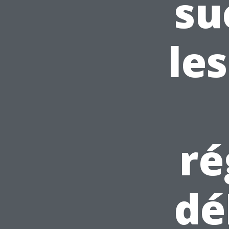
su
le
ré
dé