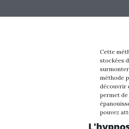
Cette méth
stockées d
surmonter 
méthode pe
découvrir 
permet de 
épanouisse
pouvez att
L'hypnos