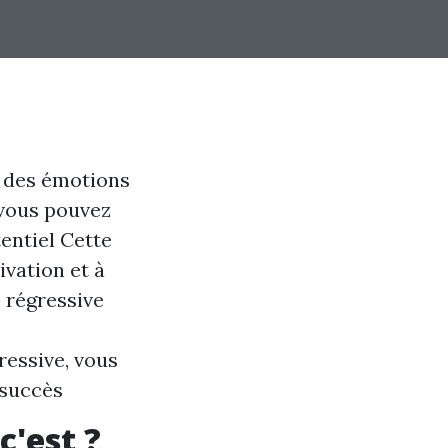
t des émotions
 vous pouvez
entiel Cette
ivation et à
 régressive
essive, vous
 succès
c'est ?