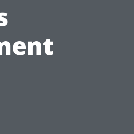
s
ment