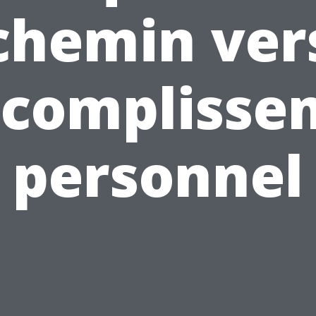
chemin ver
ccomplisse
personnel