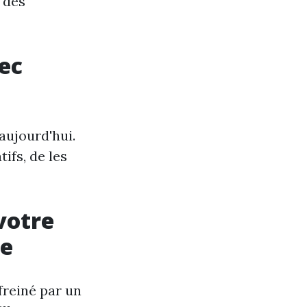
 des
ec
aujourd'hui.
ifs, de les
votre
ve
freiné par un