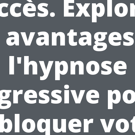
ccès. Explo
s avantages
l'hypnose
gressive p
bloquer vo