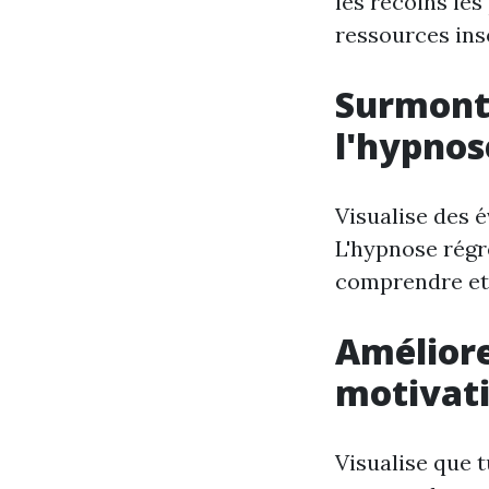
les recoins le
ressources in
Surmonte
l'hypnos
Visualise des 
L'hypnose régre
comprendre et 
Améliore
motivati
Visualise que t