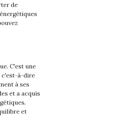
ter de
 énergétiques
pouvez
ue. C'est une
 c'est-à-dire
ement à ses
es et a acquis
gétiques.
uilibre et