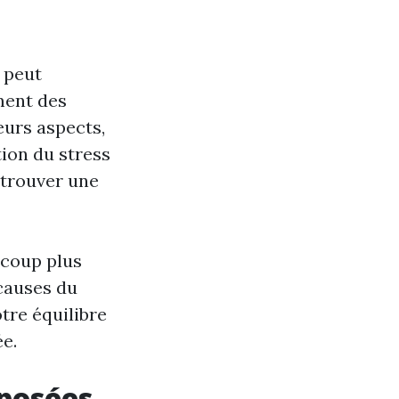
 peut
ment des
eurs aspects,
ion du stress
etrouver une
ucoup plus
 causes du
tre équilibre
ée.
oposées