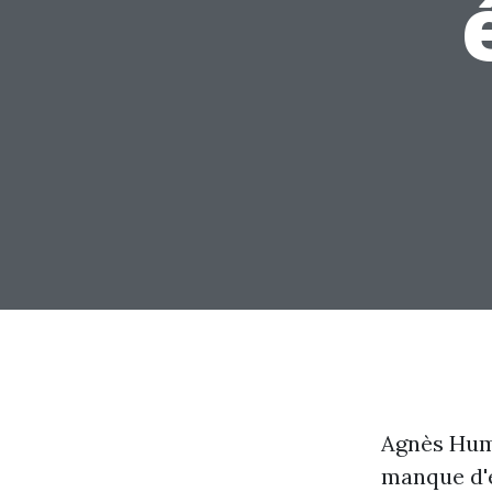
Agnès Humb
manque d'é