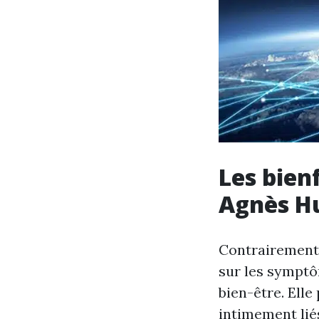
Les bien
Agnès H
Contrairement 
sur les symptô
bien-être. Ell
intimement liés