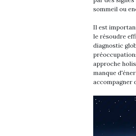
sommeil ou enc
Il est importan
le résoudre ef
diagnostic glo
préoccupations
approche holis
manque d'énerg
accompagner da