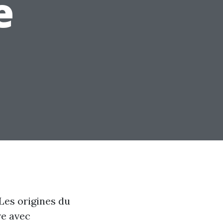
e
Les origines du
re avec