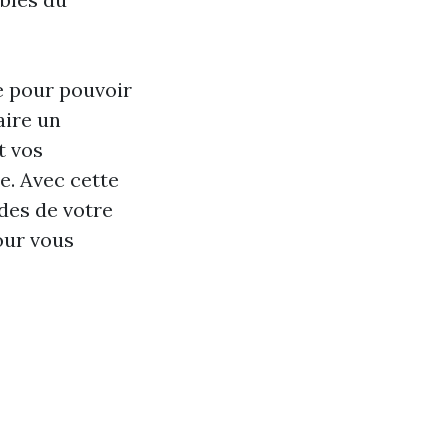
me pour pouvoir
aire un
t vos
e. Avec cette
des de votre
our vous