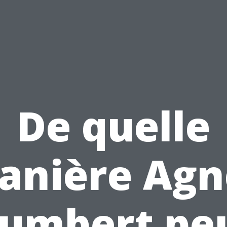
De quelle
anière Agn
umbert pe