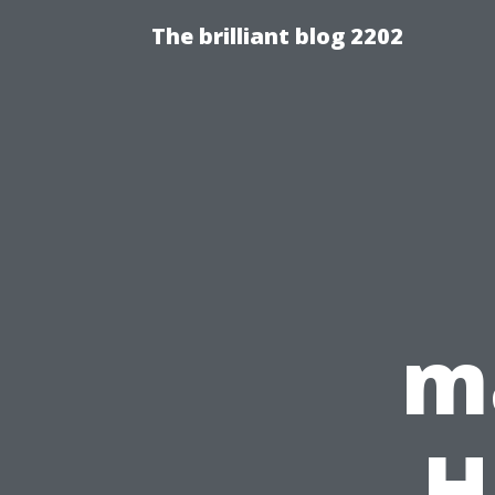
The brilliant blog 2202
m
H