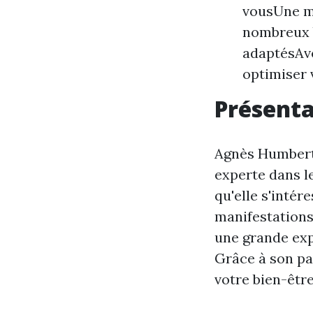
vousUne m
nombreux 
adaptésAv
optimiser 
Présenta
Agnès Humbert 
experte dans le
qu'elle s'intér
manifestations
une grande exp
Grâce à son par
votre bien-être