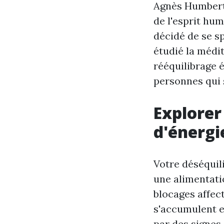
Agnès Humbert 
de l'esprit hum
décidé de se s
étudié la médit
rééquilibrage é
personnes qui s
Explorer
d'énergi
Votre déséquil
une alimentati
blocages affect
s'accumulent et
par des signes