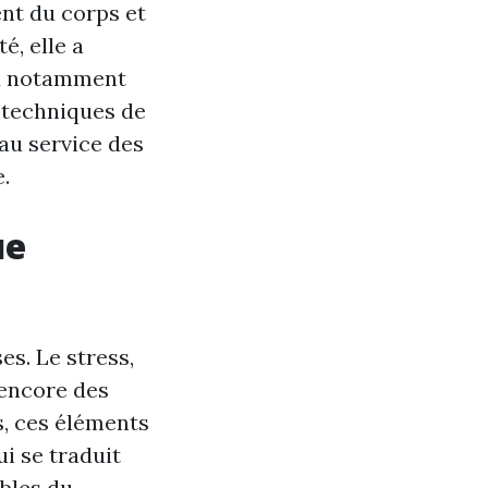
nt du corps et
é, elle a
e a notamment
s techniques de
 au service des
.
ue
s. Le stress,
 encore des
s, ces éléments
ui se traduit
ubles du