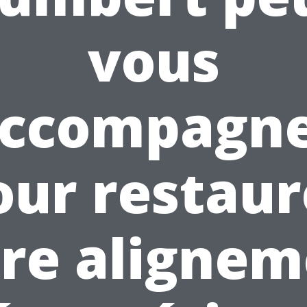
vous
ccompagn
our restaur
re aligne