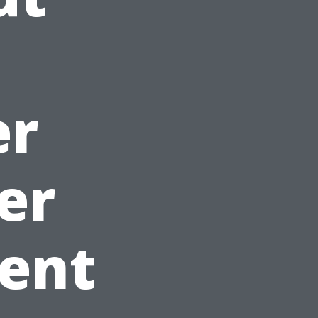
er
er
ment