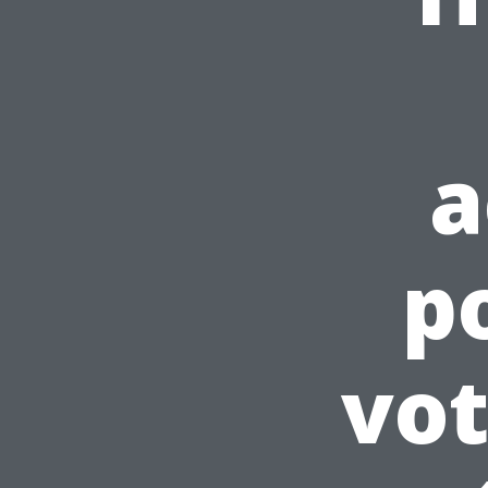
a
p
vot